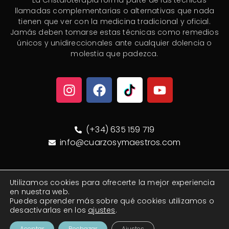
** La Cristaloterapia forma parte de las técnicas
llamadas complementarias o alternativas que nada
tienen que ver con la medicina tradicional y oficial.
Jamás deben tomarse estas técnicas como remedios
únicos y unidireccionales ante cualquier dolencia o
molestia que padezca.
(+34) 635 159 719
info@cuarzosymaestros.com
© Cuarzos y Maestros 2020/2026. Todos los derechos
Utilizamos cookies para ofrecerte la mejor experiencia
reservados
®
en nuestra web.
Puedes aprender más sobre qué cookies utilizamos o
desactivarlas en los
ajustes
.
Aviso legal
Política de Privacidad
Política de Cookies
Aceptar
Rechazar
Ajustes