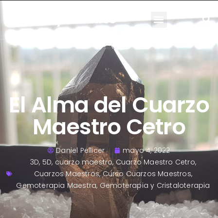
Cuarzos y Maestros
El Alma del Cuarzo
Maestro Cetro
Daniel Pellicer
mayo 4, 2022
3D
,
5D
,
cuarzo maestro
,
Cuarzo Maestro Cetro
,
Cuarzos Maestros
,
Curso Cuarzos Maestros
,
Gemoterapia Maestra
,
Gemoterapia y Cristaloterapia