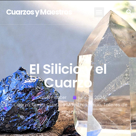
Cuarzos y Maestros
El Silicio y el
Cuarzo
Daniel Pellicer
junio 11, 2024
Cuarzo
,
Curso Cuarzos Maestros
,
Silicio
,
Talleres de
cristales