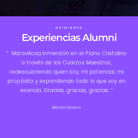
OPINIONES
Experiencias Alumni
“
Maravillosa inmersión en el Plano Cristalino
es
a través de los Cuarzos Maestros,
agr
sas
redescubriendo quien soy, mi potencial, mi
He 
propósito y expandiendo todo lo que soy en
qu
Los
esencia. Gracias, gracias, gracias.
”
con
…
in
Marisol Moreno
m
ar