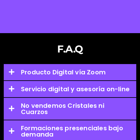
F.A.Q
Producto Digital vía Zoom
Servicio digital y asesoría on-line
No vendemos Cristales ni
Cuarzos
Formaciones presenciales bajo
demanda