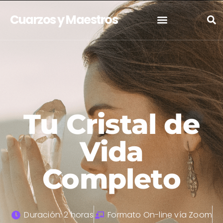
Cuarzos y Maestros
Tu Cristal de
Vida
Completo
Duración: 2 horas
Formato On-line vía Zoom