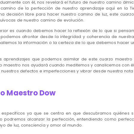
siduamente con él, nos revelará el futuro de nuestro camino álmic
camino de la perfección de nuestro aprendizaje aquí en la Tie
a decisión libre para hacer nuestro camino de luz, este cuarzo
uívocas de nuestro camino de evolución.
erior es cuando debemos hacer la reflexión de lo que si pens
o podemos afrontar desde la integridad y coherencia de nuestra
allemos la información o la certeza de lo que debemos hacer 
 los aprendizajes que podemos asimilar de este cuarzo maestr
arzo maestro nos ayudará cuando meditemos y canalicemos con é
uestros defectos e imperfecciones y vibrar desde nuestra nota o 
rzo Maestro Dow
uy específicos ya que se centra en que descubramos quiénes
no podremos alcanzar la perfección, entendiendo como perfecció
yo de luz, consciencia y amor al mundo.