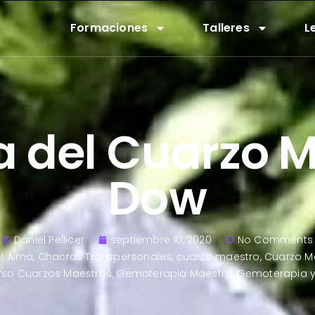
Formaciones
Talleres
L
a del Cuarzo 
Dow
Daniel Pellicer
septiembre 10, 2020
No Comments
el Alma
,
Chacras Transpersonales
,
cuarzo maestro
,
Cuarzo M
rso Cuarzos Maestros
,
Gemoterapia Maestra
,
Gemoterapia y 