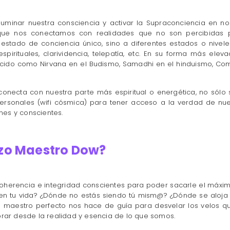
luminar nuestra consciencia y activar la Supraconciencia en no
 que nos conectamos con realidades que no son percibidas p
tado de conciencia único, sino a diferentes estados o nivele
espirituales, clarividencia, telepatía, etc. En su forma más ele
nocido como Nirvana en el Budismo, Samadhi en el hinduismo, Com
conecta con nuestra parte más espiritual o energética, no sólo
ersonales (wifi cósmica) para tener acceso a la verdad de nu
mes y conscientes.
rzo Maestro Dow?
herencia e integridad conscientes para poder sacarle el máximo
n tu vida? ¿Dónde no estás siendo tú mism@? ¿Dónde se aloja 
o maestro perfecto nos hace de guía para desvelar los velos q
ar desde la realidad y esencia de lo que somos.