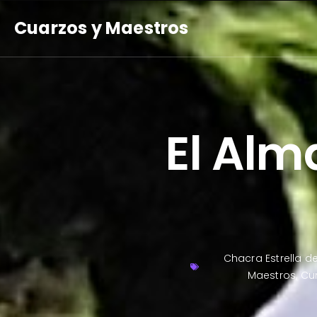
Cuarzos y Maestros
El Alm
Chacra Estrella d
Maestros
,
Cu