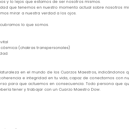
os y lo lejos que estamos de ser nosotros mismos.
ridad que tenemos en nuestro momento actual sobre nosotros m
emos mirar a nuestra verdad a los ojos.
scubramos lo que somos.
vital
n cósmica (chakras transpersonales)
idad.
 Naturaleza en el mundo de los Cuarzos Maestros, indicándonos 
coherencia e integridad en tu vida, capaz de conectarnos con 
iverso para que actuemos en consecuencia. Todo persona que qui
bería tener y trabajar con un Cuarzo Maestro Dow.