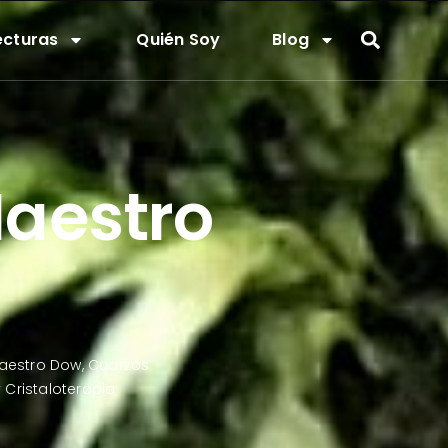
ecturas
Quién Soy
Blog
Maestro
aestro Dow
,
Cuarzos
Cristaloterapia