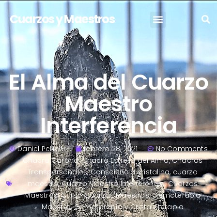
Cuarzos y Maestros
El Alma del Cuarzo
Maestro
Interferencia
Daniel Pellicer
febrero 28, 2021
No Comments
Chacra Corona
,
Chacra Estrella del Alma
,
Chacras
Transpersonales
,
Consciencia cristalina
,
cuarzo
maestro
,
Cuarzo Maestro Interferencia
,
Cuarzos
Maestros
,
Curso Cuarzos Maestros
,
Gemoterapia
Maestra
,
Gemoterapia y Cristaloterapia