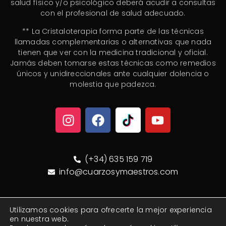
salud físico y/o psicológico deberá acudir a consultas
con el profesional de salud adecuado.
** La Cristaloterapia forma parte de las técnicas
llamadas complementarias o alternativas que nada
tienen que ver con la medicina tradicional y oficial.
Jamás deben tomarse estas técnicas como remedios
únicos y unidireccionales ante cualquier dolencia o
molestia que padezca.
(+34) 635 159 719
info@cuarzosymaestros.com
© Cuarzos y Maestros 2020/2026. Todos los derechos
Utilizamos cookies para ofrecerte la mejor experiencia
en nuestra web.
reservados
®