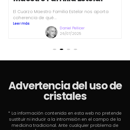
El Cuarzo Maestro Familia Estelar nos aporta
coherencia de qué...
Leer más
Daniel Pellicer
26/07/2025
Advertencia del uso de
cristales
* La información contenida en esta web no pretende
sustituir ni inducir a la intromisión en el campo de la
medicina tradicional. Ante cualquier problema de