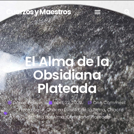
Cuarzos y Maestros
El Alma de la
Obsidiana
Plateada
Daniel Pellicer
abril 22, 2020
One Comment
Chacra Base
,
Chacra Estrella de la Tierra
,
Chacra
Estrella del Alma
,
Obsidiana Plateada