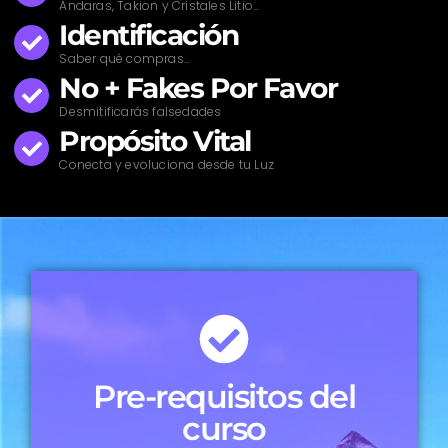
Andaras, Takion y Cristales Litio...
Identificación
Saber qué compras...
No + Fakes Por Favor
Desmitificarás falsedades
Propósito Vital
Conecta y evoluciona desde tu Luz
Pre-requisitos del
curso