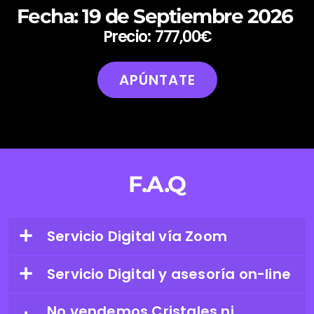
Fecha: 19 de Septiembre 2026
P
r
e
c
i
o
:
777,00€
APÚNTATE
F.A.Q
Servicio Digital vía Zoom
Servicio Digital y asesoría on-line
No vendemos Cristales ni