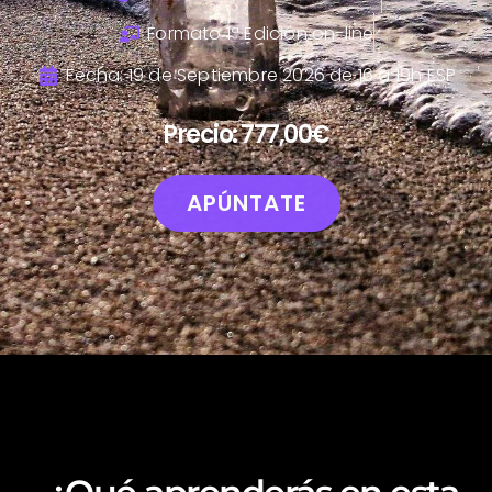
Formato 1ª Edición on-line
Fecha: 19 de Septiembre 2026 de 16 a 19h ESP
P
r
e
c
i
o
:
777,00€
APÚNTATE