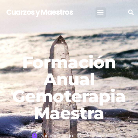
Cuarzos y Maestros
Formación
Anual
Gemoterapia
Maestra
Duración: 1 año académico