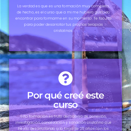
La verdad es que es una formación muy completa,
de hecho, es el curso que a mi me hubiera gustado
encontrar para formarme en su momento. Te faculta
para poder desarrollar tus propias terapias
cristalinas.
Por qué creé este
curso
Esta formación es fruto del trabajo de conexión,
investigación, canalización y sanación cristalina que
he ido desarrollando a lo largo de 25 años con los