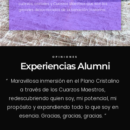
cuarzos, cristales y Cuarzos Maestros que son los
grandes desconocidos de la sanación cristalina…
OPINIONES
Experiencias Alumni
“
Maravillosa inmersión en el Plano Cristalino
es
a través de los Cuarzos Maestros,
agr
sas
redescubriendo quien soy, mi potencial, mi
He 
propósito y expandiendo todo lo que soy en
qu
Los
esencia. Gracias, gracias, gracias.
”
con
…
in