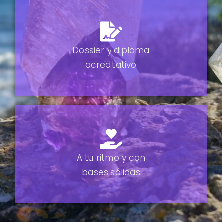
Dossier y diploma
acreditativo
A tu ritmo
y con
bases sólidas