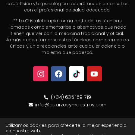
salud físico y/o psicológico deberá acudir a consultas
con el profesional de salud adecuado.
** La Cristaloterapia forma parte de las técnicas
llamadas complementarias o alternativas que nada
tienen que ver con la medicina tradicional y oficial.
Jamás deben tomarse estas técnicas como remedios
únicos y unidireccionales ante cualquier dolencia o
molestia que padezca.
(+34) 635 159 719
info@cuarzosymaestros.com
Utilizamos cookies para ofrecerte la mejor experiencia
© Cuarzos y Maestros 2020/2026. Todos los derechos
en nuestra web.
reservados
®