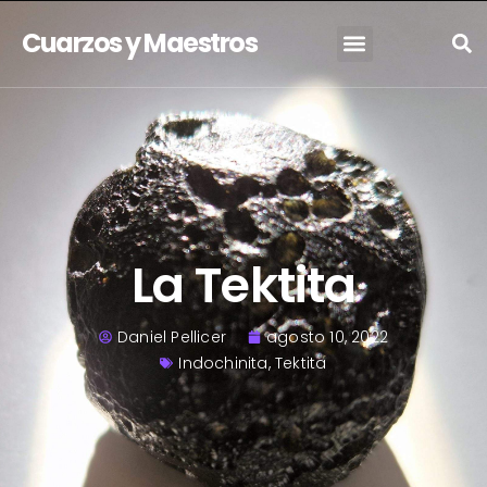
Cuarzos y Maestros
La Tektita
Daniel Pellicer
agosto 10, 2022
Indochinita
,
Tektita