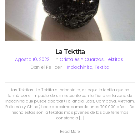
La Tektita
Agosto 10, 2022
In
Cristales Y Cuarzos
,
Tektitas
Daniel Pellicer
Indochinita
,
Tektita
Las Tektitas La Tektita o Indochinita, es aquella tectita que se
formó por el impacto de un meteorito con la Tierra en la zona de
Indochina que puede abarcar (Tailandia, Laos, Camboya, Vietnam,
Polinesia y China) hace aproximadamente unos 700.000 años. De
hecho estas son la tektitas más jóvenes de las que tenemos
constancia […]
Read More