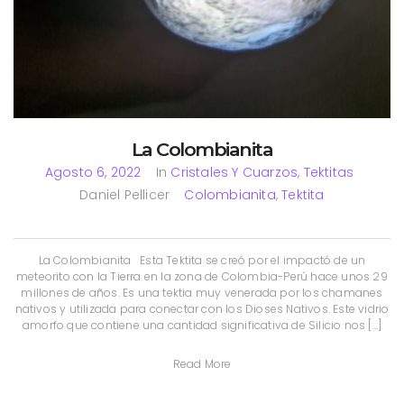
La Colombianita
Agosto 6, 2022
In
Cristales Y Cuarzos
,
Tektitas
Daniel Pellicer
Colombianita
,
Tektita
La Colombianita Esta Tektita se creó por el impactó de un
meteorito con la Tierra en la zona de Colombia-Perú hace unos 29
millones de años. Es una tektia muy venerada por los chamanes
nativos y utilizada para conectar con los Dioses Nativos. Este vidrio
amorfo que contiene una cantidad significativa de Silicio nos […]
Read More