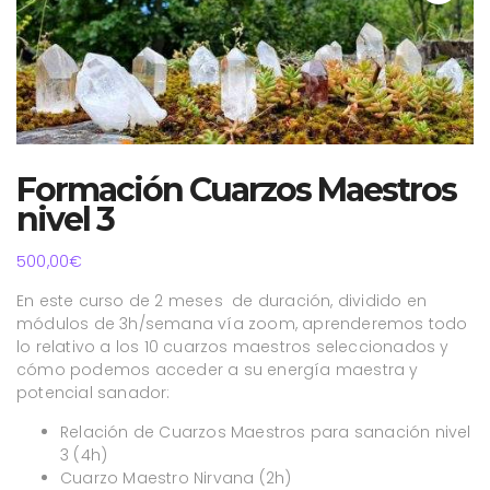
Formación Cuarzos Maestros
nivel 3
500,00
€
En este curso de 2 meses de duración, dividido en
módulos de 3h/semana vía zoom, aprenderemos todo
lo relativo a los 10 cuarzos maestros seleccionados y
cómo podemos acceder a su energía maestra y
potencial sanador:
Relación de Cuarzos Maestros para sanación nivel
3 (4h)
Cuarzo Maestro Nirvana (2h)