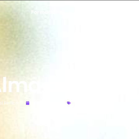
Formaciones
Talleres
L
Alma del Qué 
l Pellicer
enero 7, 2024
Chacra Estrella de la Tierra
,
q