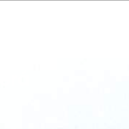
ecturas
Quién Soy
Blog
Será
ué será