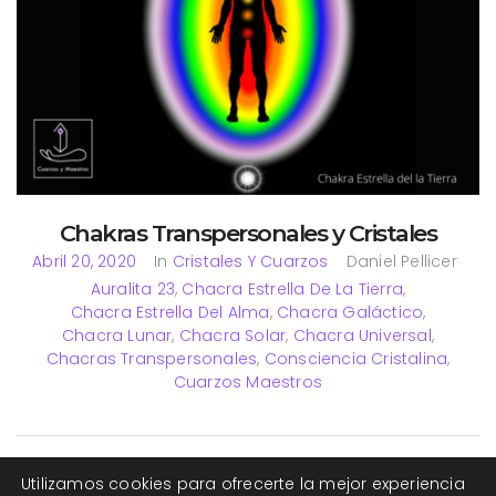
Chakras Transpersonales y Cristales
Abril 20, 2020
In
Cristales Y Cuarzos
Daniel Pellicer
Auralita 23
,
Chacra Estrella De La Tierra
,
Chacra Estrella Del Alma
,
Chacra Galáctico
,
Chacra Lunar
,
Chacra Solar
,
Chacra Universal
,
Chacras Transpersonales
,
Consciencia Cristalina
,
Cuarzos Maestros
Los Chakras transpersonales en el ser humano, son aquellos
Utilizamos cookies para ofrecerte la mejor experiencia
chakras que se sitúan fuera del cuerpo físico. Estos chakras