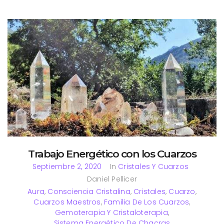
Trabajo Energético con los Cuarzos
Septiembre 2, 2020
In
Cristales Y Cuarzos
Daniel Pellicer
Aura
,
Consciencia Cristalina
,
Cristales
,
Cuarzo
,
Cuarzos Maestros
,
Familia De Los Cuarzos
,
Gemoterapia Y Cristaloterapia
,
Sistema Energético De Chacras