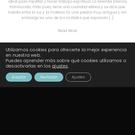
ideal para meditar y hacer trabajo espiritual. La Selenita blanca
translucida, más pura, tiene una cualidad etérea y se dice que
habita entre la luz y la materia. Es una piedra muy antigua y sin
embargo es uno de los cristales que expresan […]
Read More
Utilizamos cookies para ofrecerte la mejor experiencia
en nuestra web.
Puedes aprender más sobre qué cookies utilizamos o
desactivarlas en los
ajustes
.
Aceptar
Rechazar
Ajustes
Advertencia del uso de
cristales
* La información contenida en esta web no pretende sustituir ni