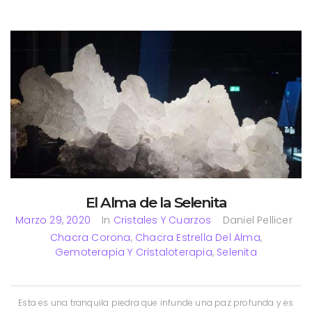
El Alma de la Selenita
Marzo 29, 2020
In
Cristales Y Cuarzos
Daniel Pellicer
Chacra Corona
,
Chacra Estrella Del Alma
,
Gemoterapia Y Cristaloterapia
,
Selenita
Esta es una tranquila piedra que infunde una paz profunda y es