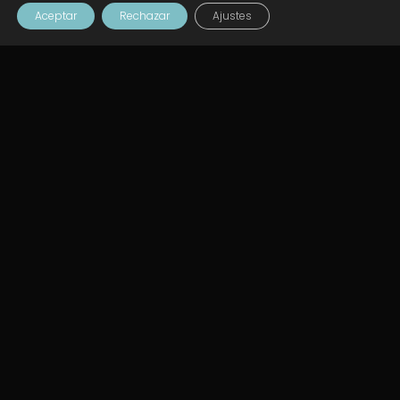
AÑADIR AL CARRITO
Aceptar
Rechazar
Ajustes
Taller Cuarzos de la Nueva Era
Taller Parrillas Cristalinas
33,00
€
33,00
€
AÑADIR AL CARRITO
AÑADIR AL CARRITO