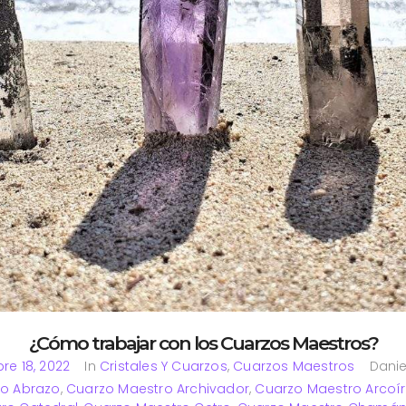
¿Cómo trabajar con los Cuarzos Maestros?
re 18, 2022
In
Cristales Y Cuarzos
,
Cuarzos Maestros
Daniel
ro Abrazo
,
Cuarzo Maestro Archivador
,
Cuarzo Maestro Arcoír