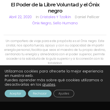
El Poder de la Libre Voluntad y el Ónix
negro
Abril 22, 2020
In
Cristales Y Tzolkin
Daniel Pellicer
Ónix Negro
,
Sello Humano
Un compañero de viaje para este propósito es el Ónix negro. Este
cristal, nos aporta fuerza, apoyo y con su capacidad de impartir
energía personal, facilita que seas el maestro de tu propio destino,
centrando tu energía y alineándola con el poder superior, permite
acceder a la sabiduría de la guía superior y a la conexión con la
totalidad.
Utilizamos cookies para ofrecerte la mejor experiencia
Read More
en nuestra web.
Puedes aprender más sobre qué cookies utilizamos o
desactivarlas en los
ajustes
.
Aceptar
Rechazar
Ajustes