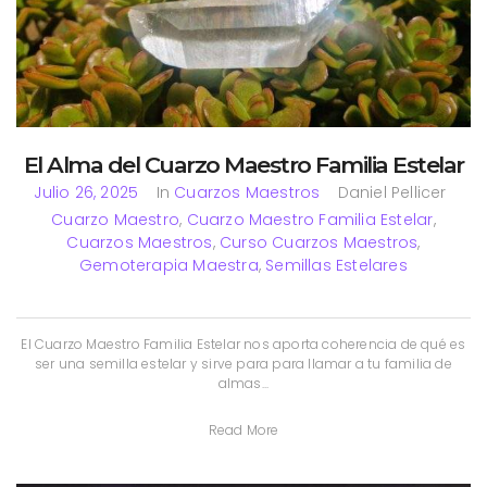
El Alma del Cuarzo Maestro Familia Estelar
Julio 26, 2025
In
Cuarzos Maestros
Daniel Pellicer
Cuarzo Maestro
,
Cuarzo Maestro Familia Estelar
,
Cuarzos Maestros
,
Curso Cuarzos Maestros
,
Gemoterapia Maestra
,
Semillas Estelares
El Cuarzo Maestro Familia Estelar nos aporta coherencia de qué es
ser una semilla estelar y sirve para para llamar a tu familia de
almas...
Read More