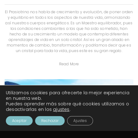
El Prasiotrino nos habla de crecimiento y evolución, de poner orden
y equilibrio en todos los aspectos de nuestra vida, armonizando
así nuestros cuerpos energéticos. Es un Maestro equilibrador, pues
las condiciones cambiantes a las que ha sido sometido, han
hecho de su crecimiento un modelo que contempla diferentes
aprendizajes de vida en un solo cristal. Así es un gran aliado en
momentos de cambio, transformación y podríamos decir que es
un cristal para toda la vida, pues este es su gran regalo.
Read More
Utilizamos cookies para ofrecerte la mejor experiencia
en nuestra web.
Puedes aprender más sobre qué cookies utilizamos o
desactivarlas en los
ajustes
.
Aceptar
Rechazar
Ajustes