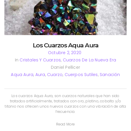
Los Cuarzos Aqua Aura
Octubre 2, 2020
In
Cristales Y Cuarzos
,
Cuarzos De La Nueva Era
Daniel Pellicer
Aqua Aura
,
Aura
,
Cuarzo
,
Cuerpos Sutiles
,
Sanación
Los cuarzos Aqua Aura, son cuarzos naturales que han sido
tratados artificialmente, tratados con oro, platino, cobalto y/o
titanio nos ofrecen unos nuevos cuarzos con una vibración de alta
frecuencia.
Read More