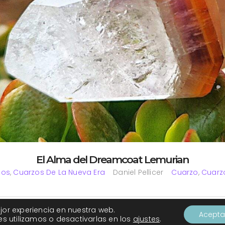
El Alma del Dreamcoat Lemurian
zos
,
Cuarzos De La Nueva Era
Daniel Pellicer
Cuarzo
,
Cuarz
zo de nueva Era que nos aporta sanación por capas y trabajo de sombr
jor experiencia en nuestra web.
Acepta
ser interior. Un cristal que podríamos decir que es un «híbrido» entre el Sú
 utilizamos o desactivarlas en los
ajustes
.