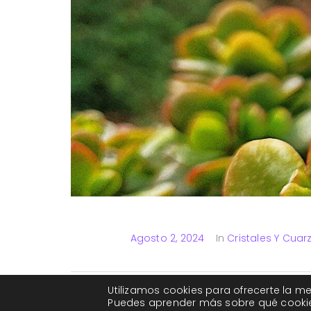
Agosto 2, 2024
In
Cristales Y Cuar
Dreamcoat Lemurian El Dreamcoat lemurian es un cuar
Utilizamos cookies para ofrecerte la me
conectar con nuestro propio 
Puedes aprender más sobre qué cookies