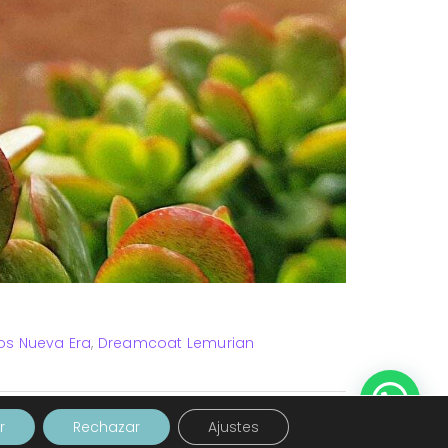
os Nueva Era
,
Dreamcoat Lemurian
a para ir soltando capas de densidad, hasta llegar a
r
Rechazar
Ajustes
per 7 y la Auralita 23 ya […]