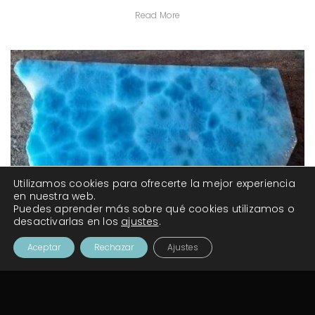
Read More
Utilizamos cookies para ofrecerte la mejor experiencia
en nuestra web.
Puedes aprender más sobre qué cookies utilizamos o
desactivarlas en los
ajustes
.
El Poder del Espíritu y el Larimar
Aceptar
Rechazar
Ajustes
Junio 12, 2020
In
Cristales Y Tzolkin
Daniel Pellicer
Chacra Garganta
,
Larimar
,
Sello Viento