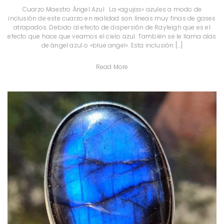
Cuarzo Maestro Ángel Azul La «agujas» azules a modo de
inclusión de este cuarzo en realidad son líneas muy finas de gases
atrapados. Debido al efecto de dispersión de Rayleigh que es el
efecto que hace que veamos el cielo azul. También se le llama alas
de ángel azul o «blue angel». Esta inclusión […]
Read More