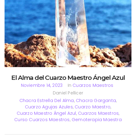
El Alma del Cuarzo Maestro Ángel Azul
Noviembre 14, 2023
In
Cuarzos Maestros
Daniel Pellicer
Chacra Estrella Del Alma
,
Chacra Garganta
,
Cuarzo Agujas Azules
,
Cuarzo Maestro
,
Cuarzo Maestro Ángel Azul
,
Cuarzos Maestros
,
Curso Cuarzos Maestros
,
Gemoterapia Maestra