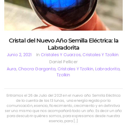
Cristal del Nuevo Año Semilla Eléctrica: la
Labradorita
Junio 2, 2021
In
Cristales Y Cuarzos
,
Cristales Y Tzolkin
Daniel Pellicer
Aura
,
Chacra Garganta
,
Cristales Y Tzolkin
,
Labradorita
,
Tzolkin
Entramos el 26 de Julio del 2021 en el nuevo año Semilla Eléctrica
de la cuenta de las 13 lunas, una energía regida por la
comunicación, esencia, florecimiento, crecimiento y en definitiva
ser uno mismo que nos acompañará todo un año. Es decir un año
para descubrir quiénes somos, para expresarnos desde nuestra
esencia, para […]