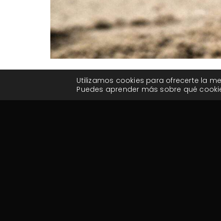
Cristal de
Utilizamos cookies para ofrecerte la me
Junio
Puedes aprender más sobre qué cookies
Cristal Año Tzolkin
,
Crista
Entramos el 26 de Julio del 2023 en el nuevo año Mago 